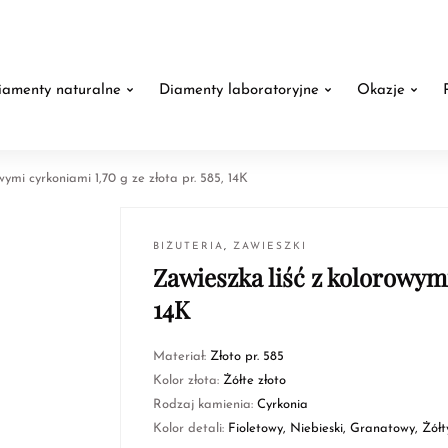
iamenty naturalne
Diamenty laboratoryjne
Okazje
wymi cyrkoniami 1,70 g ze złota pr. 585, 14K
BIŻUTERIA
,
ZAWIESZKI
Zawieszka liść z kolorowymi 
14K
Materiał:
Złoto pr. 585
Kolor złota:
Żółte złoto
Rodzaj kamienia:
Cyrkonia
Kolor detali:
Fioletowy, Niebieski, Granatowy, Żółt