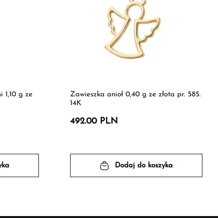
 1,10 g ze
Zawieszka anioł 0,40 g ze złota pr. 585.
14K
492.00 PLN
yka
Dodaj do koszyka