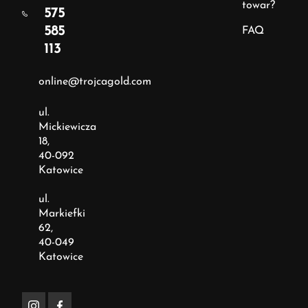
towar?
575
585
FAQ
113
online@trojcagold.com
ul.
Mickiewicza
18,
40-092
Katowice
ul.
Markiefki
62,
40-049
Katowice