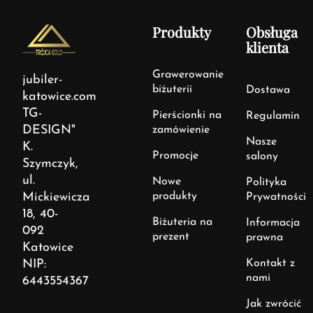
Produkty
Obsługa
klienta
Grawerowanie
jubiler-
biżuterii
Dostawa
katowice.com
TG-
Pierścionki na
Regulamin
DESIGN"
zamówienie
Nasze
K.
Promocje
salony
Szymczyk,
ul.
Nowe
Polityka
Mickiewicza
produkty
Prywatności
18, 40-
Biżuteria na
Informacja
092
prezent
prawna
Katowice
NIP:
Kontakt z
nami
6443554367
Jak zwrócić