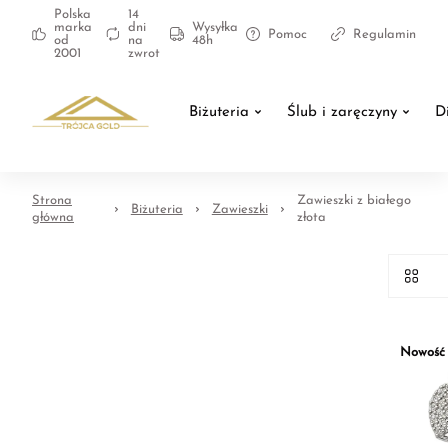
Polska
14
marka
dni
Wysyłka
Pomoc
Regulamin
od
na
48h
2001
zwrot
Biżuteria
Ślub i zaręczyny
D
Strona
Zawieszki z białego
Biżuteria
Zawieszki
główna
złota
Nowość