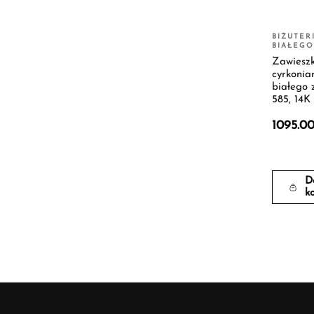
BIŻUTER
BIAŁEGO
Zawieszk
cyrkonia
białego z
585, 14K
1095.0
D
k