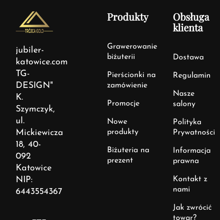
Produkty
Obsługa
klienta
Grawerowanie
jubiler-
biżuterii
Dostawa
katowice.com
TG-
Pierścionki na
Regulamin
DESIGN"
zamówienie
Nasze
K.
Promocje
salony
Szymczyk,
ul.
Nowe
Polityka
Mickiewicza
produkty
Prywatności
18, 40-
Biżuteria na
Informacja
092
prezent
prawna
Katowice
NIP:
Kontakt z
nami
6443554367
Jak zwrócić
towar?