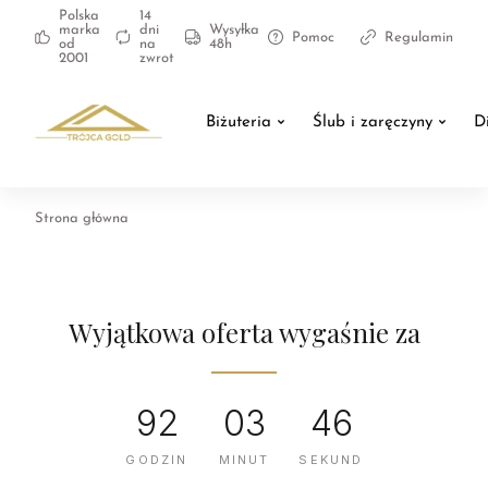
Polska
14
marka
dni
Wysyłka
Pomoc
Regulamin
od
na
48h
2001
zwrot
Biżuteria
Ślub i zaręczyny
D
Strona główna
Wyjątkowa oferta wygaśnie za
92
03
45
GODZIN
MINUT
SEKUND