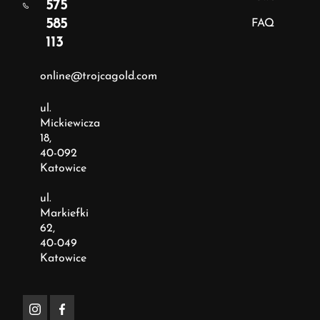
575
585
FAQ
113
online@trojcagold.com
ul.
Mickiewicza
18,
40-092
Katowice
ul.
Markiefki
62,
40-049
Katowice