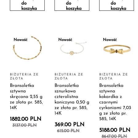
do
do
do
koszyka
koszyka
koszyka
Nowość
Nowość
Nowość
BIŻUTERIA ZE
BIŻUTERIA ZE
BIŻUTERIA ZE
ZŁOTA
ZŁOTA
ZŁOTA
Bransoletka
Bransoletka
Bransoletka
sztywna
sznurkowa
sztywna
skręcana 2,55 g
czterolistna
kokardka z
ze złota pr. 585,
koniczyna 0,50 g
czarnymi
14K
ze złota pr. 585,
cyrkoniami 7,03
14K
g ze złota pr.
1882.00 PLN
585, 14K
369.00 PLN
3137.00 PLN
5188.00 PLN
615.00 PLN
8647.00 PLN