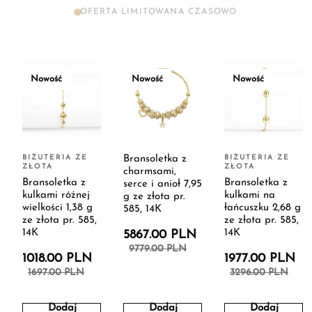
OFERTA LIMITOWANA CZASOWO
Nowość
Nowość
Nowość
BIŻUTERIA ZE
Bransoletka z
BIŻUTERIA ZE
ZŁOTA
ZŁOTA
charmsami,
Bransoletka z
Bransoletka z
serce i anioł 7,95
kulkami różnej
kulkami na
g ze złota pr.
wielkości 1,38 g
łańcuszku 2,68 g
585, 14K
ze złota pr. 585,
ze złota pr. 585,
14K
14K
5867.00 PLN
9779.00 PLN
1018.00 PLN
1977.00 PLN
1697.00 PLN
3296.00 PLN
Dodaj
Dodaj
Dodaj