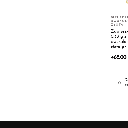
BIŻUTER
DWUKOL
ZŁOTA
Zawieszk
0,38 g z
dwukolo
złota pr.
468.00
D
k