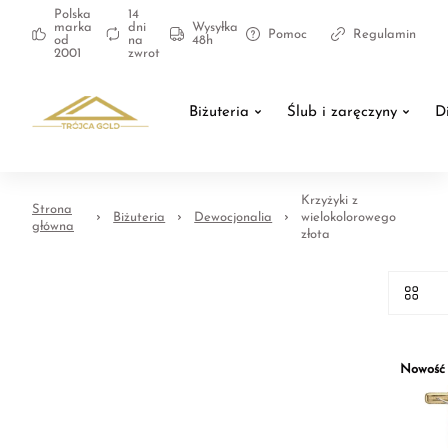
Polska
14
marka
dni
Wysyłka
Pomoc
Regulamin
od
na
48h
2001
zwrot
Biżuteria
Ślub i zaręczyny
D
Krzyżyki z
Strona
Biżuteria
Dewocjonalia
wielokolorowego
główna
złota
Nowość