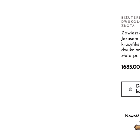
BIŻUTER
DWUKOL
ZŁOTA
Zawieszk
Jezusem 
krucyfiks
dwukolo
złota pr.
1685.0
D
k
Nowość