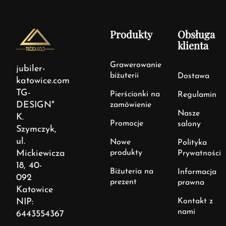
Produkty
Obsługa
klienta
Grawerowanie
jubiler-
biżuterii
Dostawa
katowice.com
TG-
Pierścionki na
Regulamin
DESIGN"
zamówienie
Nasze
K.
Promocje
salony
Szymczyk,
ul.
Nowe
Polityka
Mickiewicza
produkty
Prywatności
18, 40-
Biżuteria na
Informacja
092
prezent
prawna
Katowice
NIP:
Kontakt z
nami
6443554367