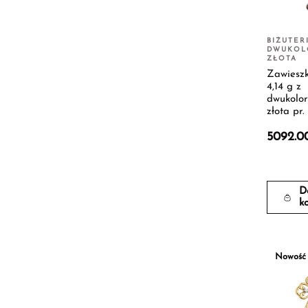
BIŻUTER
DWUKOL
ZŁOTA
Zawieszk
4,14 g z
dwukolo
złota pr.
5092.0
D
k
Nowość