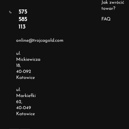
Jak zwrócić
towar?
575
585
FAQ
113
online@trojcagold.com
ul.
Mickiewicza
18,
40-092
Katowice
ul.
Markiefki
62,
40-049
Katowice