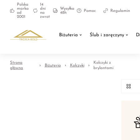
Polska
14
marka
dni
Wysyłka
Pomoc
Regulamin
od
na
48h
2001
zwrot
Biżuteria
Ślub i zaręczyny
D
Strona
Kolczyki z
Biżuteria
Kolczyki
główna
brylantami