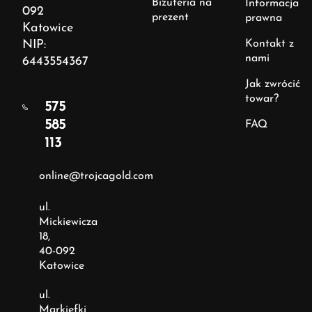
Biżuteria na
Informacja
092
prezent
prawna
Katowice
NIP:
Kontakt z
nami
6443554367
Jak zwrócić
towar?
575
585
FAQ
113
online@trojcagold.com
ul.
Mickiewicza
18,
40-092
Katowice
ul.
Markiefki