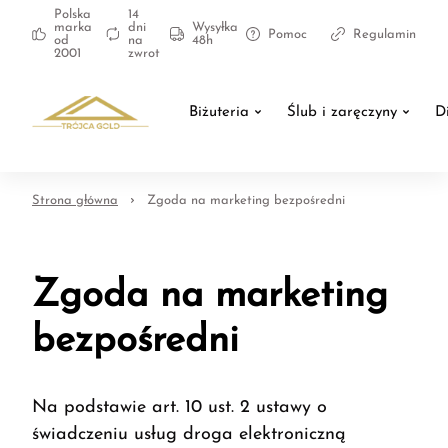
Polska
14
marka
dni
Wysyłka
Pomoc
Regulamin
od
na
48h
2001
zwrot
Biżuteria
Ślub i zaręczyny
D
Strona główna
Zgoda na marketing bezpośredni
Zgoda na marketing
bezpośredni
Na podstawie art. 10 ust. 2 ustawy o
świadczeniu usług droga elektroniczną