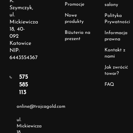
K.
Promocje
salony
Szymczyk,
ul.
Nowe
Polityka
Mickiewicza
produkty
Prywatności
18, 40-
Biżuteria na
Informacja
092
prezent
prawna
Katowice
NIP:
Kontakt z
nami
6443554367
Jak zwrócić
towar?
575
585
FAQ
113
online@trojcagold.com
ul.
Mickiewicza
18,