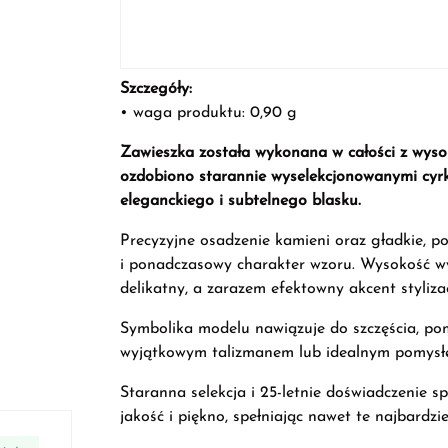
Szczegóły:
• waga produktu: 0,90 g
Zawieszka została wykonana w całości z wysok
ozdobiono starannie wyselekcjonowanymi cyrkon
eleganckiego i subtelnego blasku.
Precyzyjne osadzenie kamieni oraz gładkie, 
i ponadczasowy charakter wzoru. Wysokość wy
delikatny, a zarazem efektowny akcent stylizac
Symbolika modelu nawiązuje do szczęścia, pom
wyjątkowym talizmanem lub idealnym pomysłem
Staranna selekcja i 25-letnie doświadczenie sp
jakość i piękno, spełniając nawet te najbardz