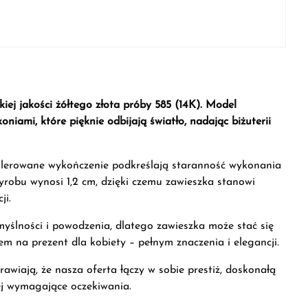
iej jakości żółtego złota próby 585 (14K). Model
iami, które pięknie odbijają światło, nadając biżuterii
polerowane wykończenie podkreślają staranność wykonania
robu wynosi 1,2 cm, dzięki czemu zawieszka stanowi
ji.
yślności i powodzenia, dlatego zawieszka może stać się
 na prezent dla kobiety – pełnym znaczenia i elegancji.
rawiają, że nasza oferta łączy w sobie prestiż, doskonałą
iej wymagające oczekiwania.