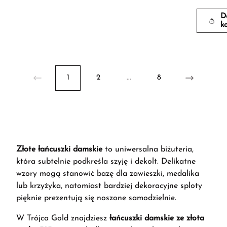
D
k
1
2
...
8
Złote łańcuszki damskie
to uniwersalna biżuteria,
która subtelnie podkreśla szyję i dekolt. Delikatne
wzory mogą stanowić bazę dla zawieszki, medalika
lub krzyżyka, natomiast bardziej dekoracyjne sploty
pięknie prezentują się noszone samodzielnie.
W Trójca Gold znajdziesz
łańcuszki damskie ze złota