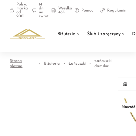
Polska
14
marka
dni
Wysyłka
Pomoc
Regulamin
od
na
48h
2001
zwrot
Biżuteria
Ślub i zaręczyny
D
Strona
Łańcuszki
Biżuteria
Łańcuszki
główna
damskie
Nowość