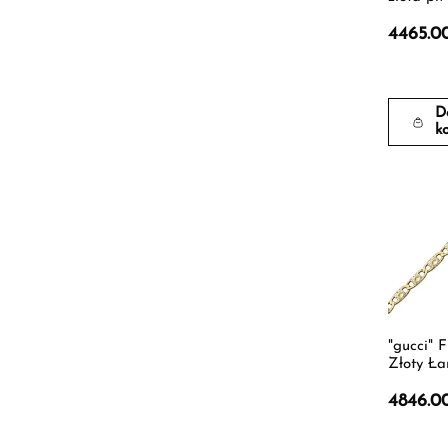
4465.0
D
k
"gucci" 
Złoty Ła
4846.0