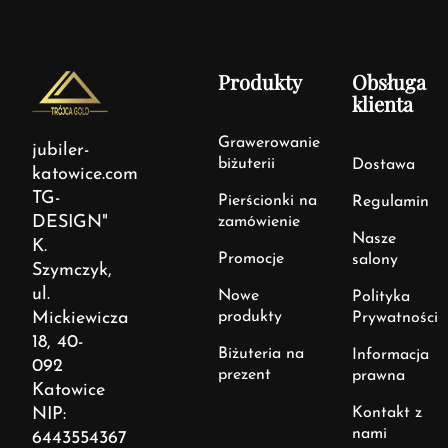
Produkty
Obsługa
klienta
Grawerowanie
jubiler-
biżuterii
Dostawa
katowice.com
TG-
Pierścionki na
Regulamin
DESIGN"
zamówienie
Nasze
K.
Promocje
salony
Szymczyk,
ul.
Nowe
Polityka
Mickiewicza
produkty
Prywatności
18, 40-
Biżuteria na
Informacja
092
prezent
prawna
Katowice
NIP:
Kontakt z
nami
6443554367