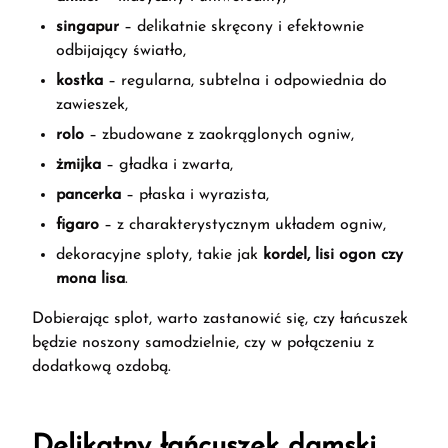
singapur
– delikatnie skręcony i efektownie
odbijający światło,
kostka
– regularna, subtelna i odpowiednia do
zawieszek,
rolo
– zbudowane z zaokrąglonych ogniw,
żmijka
– gładka i zwarta,
pancerka
– płaska i wyrazista,
figaro
– z charakterystycznym układem ogniw,
dekoracyjne sploty, takie jak
kordel, lisi ogon czy
mona lisa
.
Dobierając splot, warto zastanowić się, czy łańcuszek
będzie noszony samodzielnie, czy w połączeniu z
dodatkową ozdobą.
Delikatny łańcuszek damski