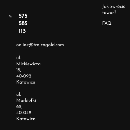
Jak zwrócić
towar?
575
585
FAQ
113
online@trojcagold.com
ul.
Mickiewicza
18,
40-092
Katowice
ul.
Markiefki
62,
40-049
Katowice