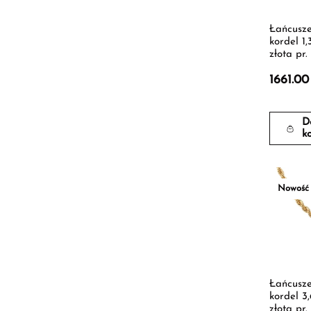
Łańcusze
kordel 1,
złota pr.
1661.0
D
k
Nowość
Łańcusze
kordel 3
złota pr.