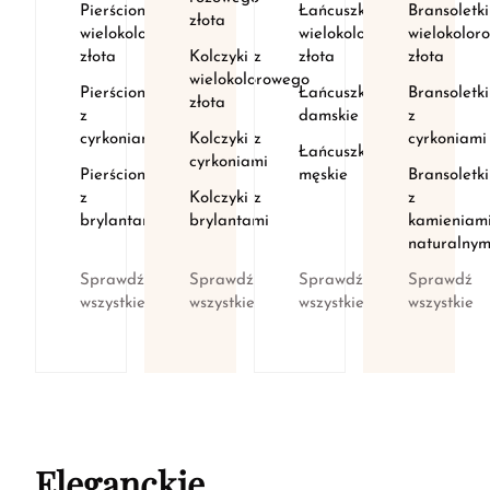
Pierścionki z
Łańcuszki z
Bransoletki
złota
wielokolorowego
wielokolorowego
wielokolor
złota
Kolczyki z
złota
złota
wielokolorowego
Pierścionki
Łańcuszki
Bransoletki
złota
z
damskie
z
cyrkoniami
Kolczyki z
cyrkoniami
Łańcuszki
cyrkoniami
Pierścionki
męskie
Bransoletki
z
Kolczyki z
z
brylantami
brylantami
kamieniam
naturalnym
Sprawdź
Sprawdź
Sprawdź
Sprawdź
wszystkie
wszystkie
wszystkie
wszystkie
Eleganckie