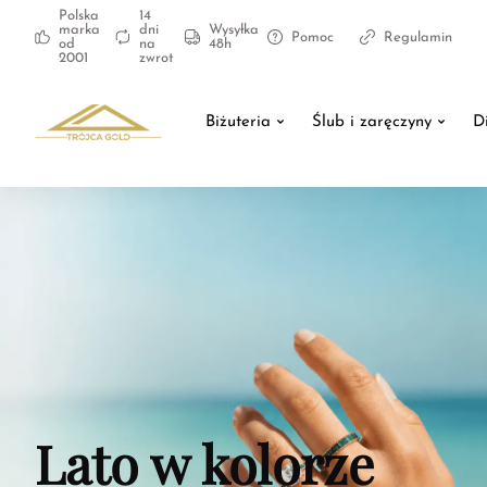
Polska
14
marka
dni
Wysyłka
Pomoc
Regulamin
od
na
48h
2001
zwrot
Biżuteria
Ślub i zaręczyny
D
Lato w kolorze