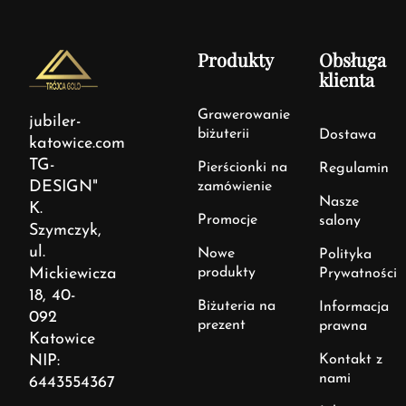
Produkty
Obsługa
klienta
Grawerowanie
jubiler-
biżuterii
Dostawa
katowice.com
TG-
Pierścionki na
Regulamin
DESIGN"
zamówienie
Nasze
K.
Promocje
salony
Szymczyk,
ul.
Nowe
Polityka
Mickiewicza
produkty
Prywatności
18, 40-
Biżuteria na
Informacja
092
prezent
prawna
Katowice
NIP:
Kontakt z
nami
6443554367