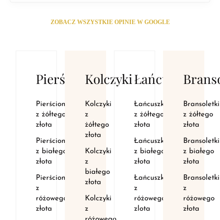
ZOBACZ WSZYSTKIE OPINIE W GOOGLE
Pierścionki
Kolczyki
Łańcuszki
Branso
Pierścionki
Kolczyki
Łańcuszki
Bransoletki
z żółtego
z
z żółtego
z żółtego
złota
żółtego
złota
złota
złota
Pierścionki
Łańcuszki
Bransoletki
z białego
Kolczyki
z białego
z białego
złota
z
złota
złota
białego
Pierścionki
Łańcuszki
Bransoletki
złota
z
z
z
różowego
Kolczyki
różowego
różowego
złota
z
zlota
złota
różowego