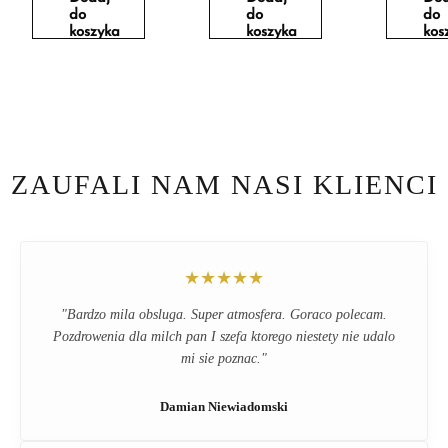
do
do
do
koszyka
koszyka
kos
ZAUFALI NAM NASI KLIENCI
★★★★★
"Bardzo mila obsluga. Super atmosfera. Goraco polecam.
Pozdrowenia dla milch pan I szefa ktorego niestety nie udalo
mi sie poznac."
Damian Niewiadomski