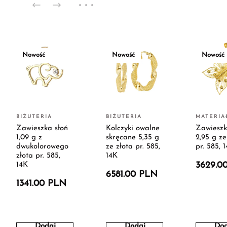
Nowość
Nowość
Nowość
BIŻUTERIA
BIŻUTERIA
MATERIA
Zawieszka słoń
Kolczyki owalne
Zawieszk
1,09 g z
skręcane 5,35 g
2,95 g ze
dwukolorowego
ze złota pr. 585,
pr. 585, 
złota pr. 585,
14K
3629.0
14K
6581.00 PLN
1341.00 PLN
Dodaj
Dodaj
Dod