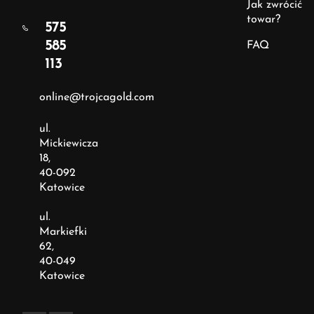
Jak zwrócić
towar?
575
585
FAQ
113
online@trojcagold.com
ul.
Mickiewicza
18,
40-092
Katowice
ul.
Markiefki
62,
40-049
Katowice