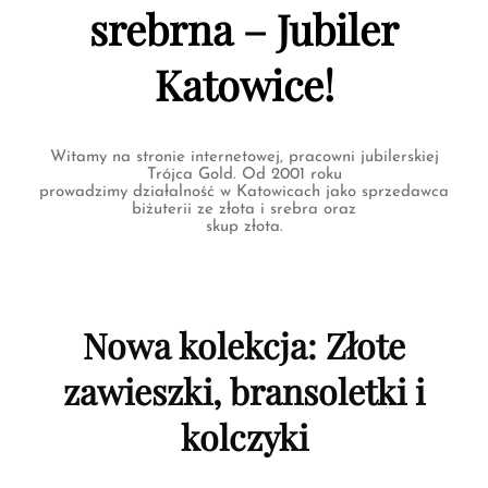
srebrna – Jubiler
Katowice!
Witamy na stronie internetowej, pracowni jubilerskiej
Trójca Gold. Od 2001 roku
prowadzimy działalność w Katowicach jako sprzedawca
biżuterii ze złota i srebra oraz
skup złota.
Nowa kolekcja: Złote
zawieszki, bransoletki i
kolczyki