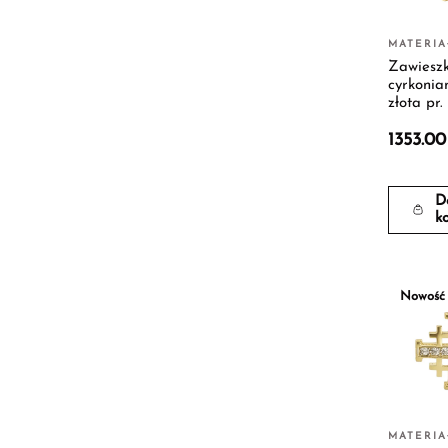
MATERIA
Zawieszk
cyrkoniam
złota pr.
1353.0
D
k
Nowość
MATERIA