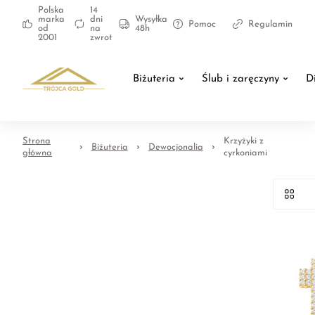
Polska
14
marka
dni
Wysyłka
Pomoc
Regulamin
od
na
48h
2001
zwrot
Biżuteria
Ślub i zaręczyny
D
Strona
Krzyżyki z
Biżuteria
Dewocjonalia
główna
cyrkoniami