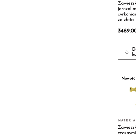
Zawieszk
jerozolim
cyrkonia
ze złota 
3469.0
D
k
Nowość
MATERIA
Zawieszk
czarnymi