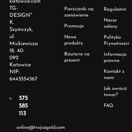
katowice.com
TG-
Pierścionki na
Regulamin
DESIGN"
zamówienie
Nasze
K.
Promocje
salony
Szymczyk,
ul.
Nowe
Polityka
Mickiewicza
produkty
Prywatności
18, 40-
Biżuteria na
Informacja
092
prezent
prawna
Katowice
NIP:
Kontakt z
nami
6443554367
Jak zwrócić
towar?
575
585
FAQ
113
online@trojcagold.com