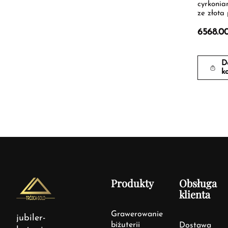
cyrkonia
ze złota 
6568.0
D
k
Produkty
Obsługa
klienta
Grawerowanie
jubiler-
biżuterii
Dostawa