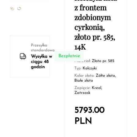
z frontem
zdobionym
cyrkonią,
złoto pr. 585,
14K
Przesyłka
standardowa
Bezpłatnie
Wysyłka w
Materiał:
Złoto pr. 585
ciągu 48
godzin
Typ:
Kolczyki
Kolor złota:
Żółte złoto,
Białe złoto
Zapięcie:
Kreol,
Zatrzask
5793.00
PLN