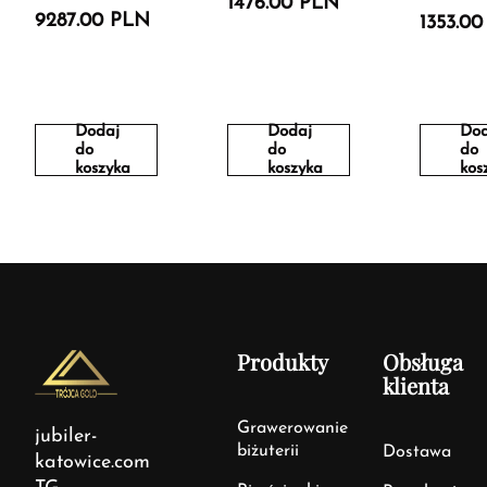
1476.00 PLN
9287.00 PLN
1353.0
Dodaj
Dodaj
Dod
do
do
do
koszyka
koszyka
kos
Produkty
Obsługa
klienta
Grawerowanie
jubiler-
biżuterii
Dostawa
katowice.com