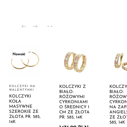
Nowość
KOLCZYKI NA
KOLCZYKI Z
KOLCZY
WALENTYNKI
BIAŁO-
BIAŁO-
KOLCZYKI
RÓŻOWYMI
RÓŻOW
KOŁA
CYRKONIAMI
CYRKON
MASYWNE
O ŚREDNICY 1
NA ZAP
SZEROKIE ZE
CM ZE ZŁOTA
ANGIEL
ZŁOTA PR. 585,
PR. 585, 14K
ZE ZŁOT
14K
585, 14K