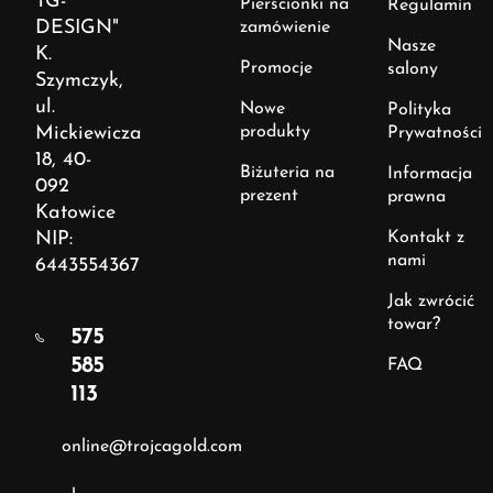
TG-
Pierścionki na
Regulamin
DESIGN"
zamówienie
Nasze
K.
Promocje
salony
Szymczyk,
ul.
Nowe
Polityka
Mickiewicza
produkty
Prywatności
18, 40-
Biżuteria na
Informacja
092
prezent
prawna
Katowice
NIP:
Kontakt z
nami
6443554367
Jak zwrócić
towar?
575
585
FAQ
113
online@trojcagold.com