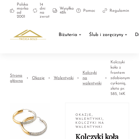
Polska
14
marka
dni
Wysyłka
Pomoc
Regulamin
od
na
48h
2001
zwrot
Biżuteria
Ślub i zaręczyny
D
Kolczyki
koła z
Kolczyki
frontem
Strona
Okazje
Walentynki
na
zdobionym
główna
walentynki
cyrkonią,
złoto pr.
585, 14K
OKAZJE
,
WALENTYNKI
,
KOLCZYKI NA
WALENTYNKI
Kolczyki koła