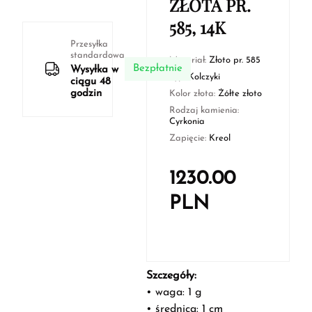
ZŁOTA PR.
585, 14K
Przesyłka
standardowa
Materiał:
Złoto pr. 585
Bezpłatnie
Wysyłka w
Typ:
Kolczyki
ciągu 48
godzin
Kolor złota:
Żółte złoto
Rodzaj kamienia:
Cyrkonia
Zapięcie:
Kreol
1230.00
PLN
Szczegóły:
• waga: 1 g
• średnica: 1 cm