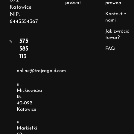
092
prezent
prawna
Katowice
NIP:
Kontakt z
nami
6443554367
Jak zwrócić
towar?
575
585
FAQ
113
online@trojcagold.com
ul.
Mickiewicza
18,
40-092
Katowice
ul.
Markiefki