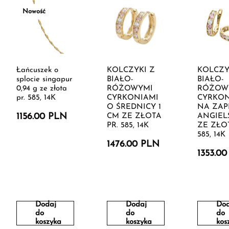
Nowość
Łańcuszek o
KOLCZYKI Z
KOLCZY
splocie singapur
BIAŁO-
BIAŁO-
0,94 g ze złota
RÓŻOWYMI
RÓŻOW
pr. 585, 14K
CYRKONIAMI
CYRKON
O ŚREDNICY 1
NA ZAP
1156.00 PLN
CM ZE ZŁOTA
ANGIEL
PR. 585, 14K
ZE ZŁOT
585, 14K
1476.00 PLN
1353.0
Dodaj
Dodaj
Dod
do
do
do
koszyka
koszyka
kos