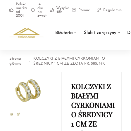
Polska
14
marka
dni
Wysyłka
Pomoc
Regulamin
od
na
48h
2001
zwrot
Biżuteria
Ślub i zaręczyny
D
Strona
KOLCZYKI Z BIAŁYMI CYRKONIAMI O
główna
ŚREDNICY 1 CM ZE ZŁOTA PR. 585, 14K
KOLCZYKI Z
BIAŁYMI
CYRKONIAMI
O ŚREDNICY
1 CM ZE