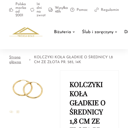
Polska
14
marka
dni
Wysyłka
Pomoc
Regulamin
od
na
48h
2001
zwrot
Biżuteria
Ślub i zaręczyny
D
Strona
KOLCZYKI KOŁA GŁADKIE O ŚREDNICY 1,8
główna
CM ZE ZŁOTA PR. 585, 14K
KOLCZYKI
KOŁA
GŁADKIE O
ŚREDNICY
1,8 CM ZE