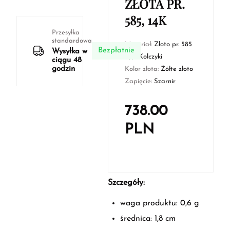
ZŁOTA PR.
585, 14K
Przesyłka
standardowa
Materiał:
Złoto pr. 585
Bezpłatnie
Wysyłka w
Typ:
Kolczyki
ciągu 48
godzin
Kolor złota:
Żółte złoto
Zapięcie:
Szarnir
738.00
PLN
Szczegóły:
waga produktu: 0,6 g
średnica: 1,8 cm