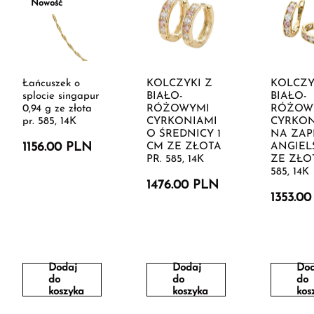
Nowość
Łańcuszek o
KOLCZYKI Z
KOLCZY
splocie singapur
BIAŁO-
BIAŁO-
0,94 g ze złota
RÓŻOWYMI
RÓŻOW
pr. 585, 14K
CYRKONIAMI
CYRKON
O ŚREDNICY 1
NA ZAP
1156.00 PLN
CM ZE ZŁOTA
ANGIEL
PR. 585, 14K
ZE ZŁOT
585, 14K
1476.00 PLN
1353.0
Dodaj
Dodaj
Dod
do
do
do
koszyka
koszyka
kos