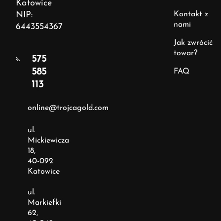
Katowice
NIP:
Kontakt z
nami
6443554367
Jak zwrócić
towar?
575
585
FAQ
113
online@trojcagold.com
ul.
Mickiewicza
18,
40-092
Katowice
ul.
Markiefki
62,