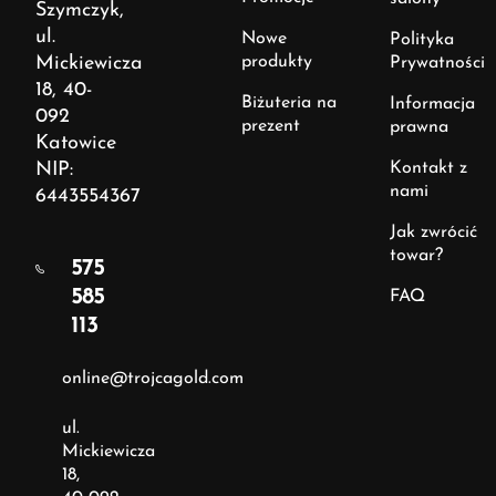
Szymczyk,
ul.
Nowe
Polityka
Mickiewicza
produkty
Prywatności
18, 40-
Biżuteria na
Informacja
092
prezent
prawna
Katowice
NIP:
Kontakt z
nami
6443554367
Jak zwrócić
towar?
575
585
FAQ
113
online@trojcagold.com
ul.
Mickiewicza
18,