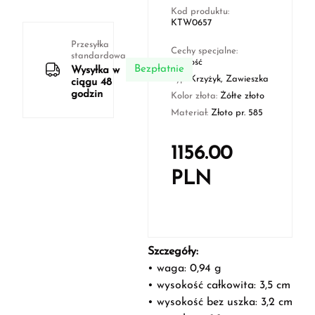
Kod produktu:
KTW0657
Przesyłka
Cechy specjalne:
standardowa
Nowość
Bezpłatnie
Wysyłka w
Typ:
Krzyżyk, Zawieszka
ciągu 48
godzin
Kolor złota:
Żółte złoto
Materiał:
Złoto pr. 585
1156.00
PLN
Szczegóły:
• waga: 0,94 g
• wysokość całkowita: 3,5 cm
• wysokość bez uszka: 3,2 cm