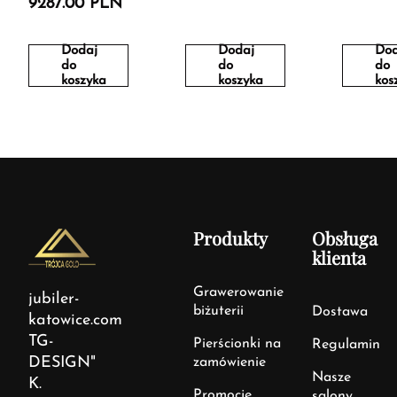
9287.00 PLN
Dodaj
Dodaj
Dod
do
do
do
koszyka
koszyka
kos
Produkty
Obsługa
klienta
Grawerowanie
jubiler-
biżuterii
Dostawa
katowice.com
TG-
Pierścionki na
Regulamin
DESIGN"
zamówienie
Nasze
K.
Promocje
salony