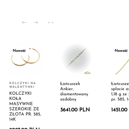
Nowość
Nowość
KOLCZYKI NA
Łańcuszek
Łańcusze
WALENTYNKI
Ankier,
splocie a
KOLCZYKI
diamentowany
1,18 g ze 
KOŁA
ozdobny
pr. 585, 
MASYWNE
SZEROKIE ZE
3641.00 PLN
1451.0
ZŁOTA PR. 585,
14K