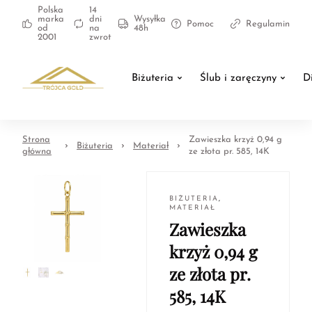
Polska
14
marka
dni
Wysyłka
Pomoc
Regulamin
od
na
48h
2001
zwrot
Biżuteria
Ślub i zaręczyny
D
Strona
Zawieszka krzyż 0,94 g
Biżuteria
Materiał
główna
ze złota pr. 585, 14K
BIŻUTERIA
,
MATERIAŁ
Zawieszka
krzyż 0,94 g
ze złota pr.
585, 14K