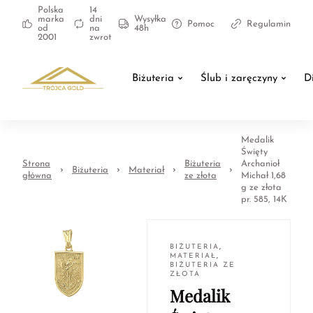
Polska
14
marka
dni
Wysyłka
Pomoc
Regulamin
od
na
48h
2001
zwrot
Biżuteria
Ślub i zaręczyny
D
Medalik
Święty
Strona
Biżuteria
Archanioł
Biżuteria
Materiał
główna
ze złota
Michał 1,68
g ze złota
pr. 585, 14K
BIŻUTERIA
,
MATERIAŁ
,
BIŻUTERIA ZE
ZŁOTA
Medalik