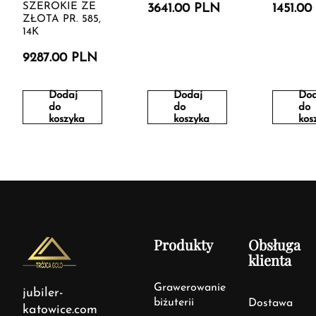
SZEROKIE ZE
3641.00 PLN
1451.0
ZŁOTA PR. 585,
14K
9287.00 PLN
Dodaj
Dodaj
Dod
do
do
do
koszyka
koszyka
kos
Produkty
Obsługa
klienta
Grawerowanie
jubiler-
biżuterii
Dostawa
katowice.com