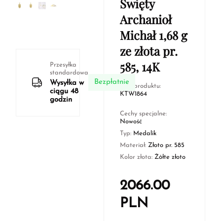
Święty
Archanioł
Michał 1,68 g
ze złota pr.
585, 14K
Przesyłka
standardowa
Bezpłatnie
Wysyłka w
Kod produktu:
ciągu 48
KTW1864
godzin
Cechy specjalne:
Nowość
Typ:
Medalik
Materiał:
Złoto pr. 585
Kolor złota:
Żółte złoto
2066.00
PLN