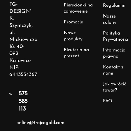
TG-
Pierścionki na
Regulamin
DESIGN"
zamówienie
Nasze
K.
Promocje
salony
Szymczyk,
ul.
Nowe
Polityka
Mickiewicza
produkty
Prywatności
18, 40-
Biżuteria na
Informacja
092
prezent
prawna
Katowice
NIP:
Kontakt z
nami
6443554367
Jak zwrócić
towar?
575
585
FAQ
113
online@trojcagold.com