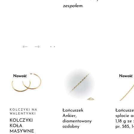
zespołem.
Nowość
Nowość
KOLCZYKI NA
Łańcuszek
Łańcusze
WALENTYNKI
Ankier,
splocie a
KOLCZYKI
diamentowany
1,18 g ze 
KOŁA
ozdobny
pr. 585, 
MASYWNE