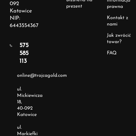
Biżuteria na
Informacja
092
prezent
prawna
Katowice
NIP:
Kontakt z
nami
6443554367
Jak zwrócić
towar?
575
585
FAQ
113
online@trojcagold.com
ul.
Mickiewicza
18,
40-092
Katowice
ul.
Markiefki