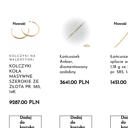
Nowość
Nowość
KOLCZYKI NA
Łańcuszek
Łańcusze
WALENTYNKI
Ankier,
splocie a
KOLCZYKI
diamentowany
1,18 g ze 
KOŁA
ozdobny
pr. 585, 
MASYWNE
SZEROKIE ZE
3641.00 PLN
1451.0
ZŁOTA PR. 585,
14K
9287.00 PLN
Dodaj
Dodaj
Dod
do
do
do
koszyka
koszyka
kos