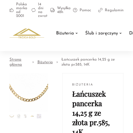
Polska
14
marka
dni
Wysyłka
Pomoc
Regulamin
od
na
48h
2001
zwrot
Biżuteria
Ślub i zaręczyny
D
Strona
Łańcuszek pancerka 14,25 g ze
Biżuteria
główna
złota pr.585, 14K
BIŻUTERIA
Łańcuszek
pancerka
14,25 g ze
złota pr.585,
14K