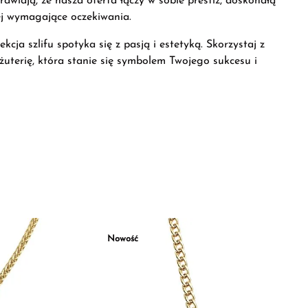
rawiają, że nasza oferta łączy w sobie prestiż, doskonałą
iej wymagające oczekiwania.
cja szlifu spotyka się z pasją i estetyką. Skorzystaj z
iżuterię, która stanie się symbolem Twojego sukcesu i
Nowość