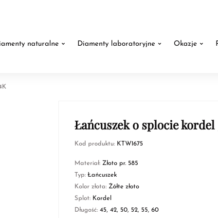
iamenty naturalne
Diamenty laboratoryjne
Okazje
14K
Łańcuszek o splocie kordel 3
Kod produktu:
KTW1675
Materiał:
Złoto pr. 585
Typ:
Łańcuszek
Kolor złota:
Żółte złoto
Splot:
Kordel
Długość:
45, 42, 50, 52, 55, 60