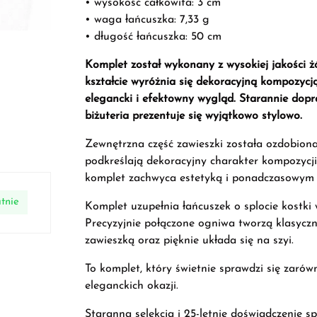
• wysokość całkowita: 3 cm
• waga łańcuszka: 7,33 g
• długość łańcuszka: 50 cm
Komplet został wykonany z wysokiej jakości ż
kształcie wyróżnia się dekoracyjną kompozycją
elegancki i efektowny wygląd. Starannie dop
biżuteria prezentuje się wyjątkowo stylowo.
Zewnętrzna część zawieszki została ozdobiona 
podkreślają dekoracyjny charakter kompozycji
komplet zachwyca estetyką i ponadczasowym 
tnie
Komplet uzupełnia łańcuszek o splocie kostki 
Precyzyjnie połączone ogniwa tworzą klasyczn
zawieszką oraz pięknie układa się na szyi.
To komplet, który świetnie sprawdzi się zarówn
eleganckich okazji.
Staranna selekcja i 25-letnie doświadczenie sp