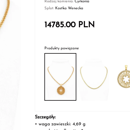
Rodzaj kamienia:
Cyrkonia
Splot:
Kostka Wenecka
14785.00
PLN
Produkty powiązane
Szczegóły:
• waga zawieszki: 4,69 g