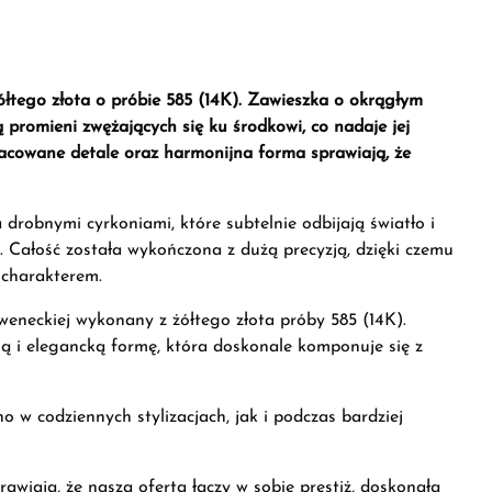
ółtego złota o próbie 585 (14K). Zawieszka o okrągłym
 promieni zwężających się ku środkowi, co nadaje jej
racowane detale oraz harmonijna forma sprawiają, że
drobnymi cyrkoniami, które subtelnie odbijają światło i
. Całość została wykończona z dużą precyzją, dzięki czemu
charakterem.
weneckiej wykonany z żółtego złota próby 585 (14K).
ą i elegancką formę, która doskonale komponuje się z
o w codziennych stylizacjach, jak i podczas bardziej
rawiają, że nasza oferta łączy w sobie prestiż, doskonałą