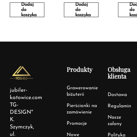
Dodaj
Dodaj
Dod
do
do
do
koszyka
koszyka
kos
Produkty
Obsługa
klienta
Grawerowanie
jubiler-
biżuterii
Dostawa
katowice.com
TG-
Pierścionki na
Regulamin
DESIGN"
zamówienie
Nasze
K.
Promocje
salony
Szymczyk,
ul.
Nowe
Polityka