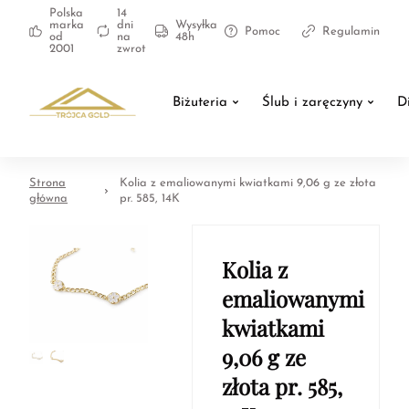
Polska
14
marka
dni
Wysyłka
Pomoc
Regulamin
od
na
48h
2001
zwrot
Biżuteria
Ślub i zaręczyny
D
Strona
Kolia z emaliowanymi kwiatkami 9,06 g ze złota
główna
pr. 585, 14K
Kolia z
emaliowanymi
kwiatkami
9,06 g ze
złota pr. 585,