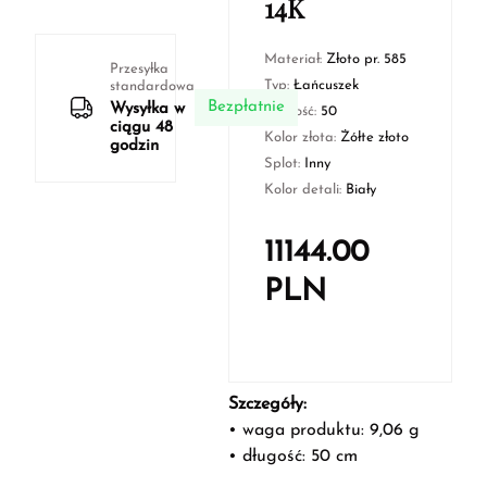
14K
Materiał:
Złoto pr. 585
Przesyłka
Typ:
Łańcuszek
standardowa
Bezpłatnie
Wysyłka w
Długość:
50
ciągu 48
Kolor złota:
Żółte złoto
godzin
Splot:
Inny
Kolor detali:
Biały
11144.00
PLN
Szczegóły:
• waga produktu: 9,06 g
• długość: 50 cm