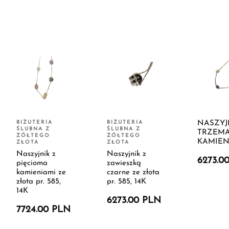
BIŻUTERIA
BIŻUTERIA
NASZYJ
ŚLUBNA Z
ŚLUBNA Z
TRZEM
ŻÓŁTEGO
ŻÓŁTEGO
KAMIEN
ZŁOTA
ZŁOTA
Naszyjnik z
Naszyjnik z
6273.0
pięcioma
zawieszką
kamieniami ze
czarne ze złota
złota pr. 585,
pr. 585, 14K
14K
6273.00 PLN
7724.00 PLN