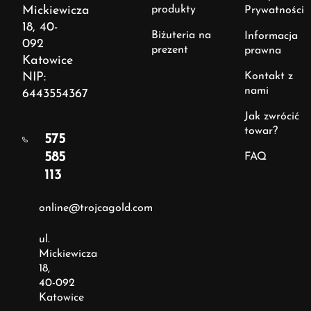
Mickiewicza
produkty
Prywatności
18, 40-
Biżuteria na
Informacja
092
prezent
prawna
Katowice
NIP:
Kontakt z
nami
6443554367
Jak zwrócić
towar?
575
585
FAQ
113
online@trojcagold.com
ul.
Mickiewicza
18,
40-092
Katowice