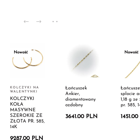
Nowość
Nowość
KOLCZYKI NA
Łańcuszek
Łańcusze
WALENTYNKI
Ankier,
splocie a
KOLCZYKI
diamentowany
1,18 g ze 
KOŁA
ozdobny
pr. 585, 
MASYWNE
SZEROKIE ZE
3641.00 PLN
1451.0
ZŁOTA PR. 585,
14K
9287.00 PLN