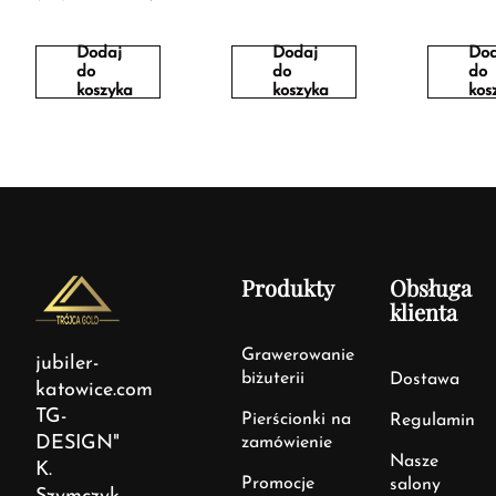
Dodaj
Dodaj
Dod
do
do
do
koszyka
koszyka
kos
Produkty
Obsługa
klienta
Grawerowanie
jubiler-
biżuterii
Dostawa
katowice.com
TG-
Pierścionki na
Regulamin
DESIGN"
zamówienie
Nasze
K.
Promocje
salony