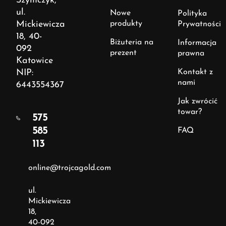
Szymczyk,
ul.
Nowe
Polityka
Mickiewicza
produkty
Prywatności
18, 40-
Biżuteria na
Informacja
092
prezent
prawna
Katowice
NIP:
Kontakt z
nami
6443554367
Jak zwrócić
towar?
575
585
FAQ
113
online@trojcagold.com
ul.
Mickiewicza
18,
40-092