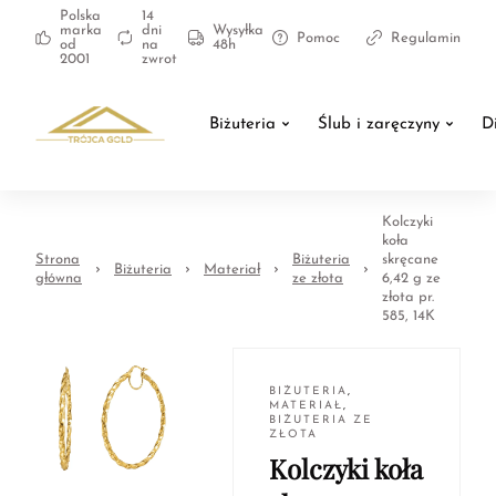
Polska
14
marka
dni
Wysyłka
Pomoc
Regulamin
od
na
48h
2001
zwrot
Biżuteria
Ślub i zaręczyny
D
Kolczyki
koła
Strona
Biżuteria
skręcane
Biżuteria
Materiał
główna
ze złota
6,42 g ze
złota pr.
585, 14K
BIŻUTERIA
,
MATERIAŁ
,
BIŻUTERIA ZE
ZŁOTA
Kolczyki koła