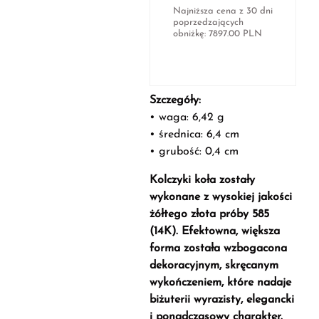
Najniższa cena z 30 dni
poprzedzających
obniżkę:
7897.00
PLN
Szczegóły:
• waga: 6,42 g
• średnica: 6,4 cm
• grubość: 0,4 cm
Kolczyki koła zostały
wykonane z wysokiej jakości
żółtego złota próby 585
(14K). Efektowna, większa
forma została wzbogacona
dekoracyjnym, skręcanym
wykończeniem, które nadaje
biżuterii wyrazisty, elegancki
i ponadczasowy charakter.