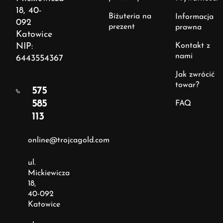
18, 40-
Biżuteria na
Informacja
092
prezent
prawna
Katowice
NIP:
Kontakt z
nami
6443554367
Jak zwrócić
towar?
575
585
FAQ
113
online@trojcagold.com
ul.
Mickiewicza
18,
40-092
Katowice