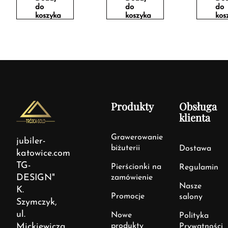
do
do
do
koszyka
koszyka
kos
Produkty
Obsługa
klienta
Grawerowanie
jubiler-
biżuterii
Dostawa
katowice.com
TG-
Pierścionki na
Regulamin
DESIGN"
zamówienie
Nasze
K.
Promocje
salony
Szymczyk,
ul.
Nowe
Polityka
Mickiewicza
produkty
Prywatności