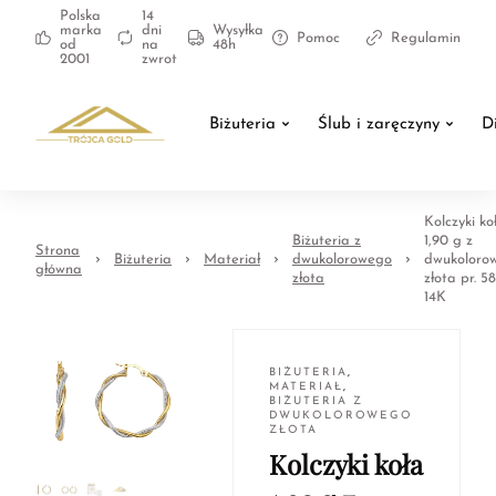
Polska
14
marka
dni
Wysyłka
Pomoc
Regulamin
od
na
48h
2001
zwrot
Biżuteria
Ślub i zaręczyny
D
Kolczyki ko
Biżuteria z
1,90 g z
Strona
Biżuteria
Materiał
dwukolorowego
dwukoloro
główna
złota
złota pr. 58
14K
BIŻUTERIA
,
MATERIAŁ
,
BIŻUTERIA Z
DWUKOLOROWEGO
ZŁOTA
Kolczyki koła