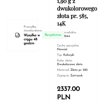
1,90 g z
dwukolorowego
złota pr. 585,
14K
Przesyłka
standardowa
Kod produktu:
Bezpłatnie
Wysyłka w
KTW1244
ciągu 48
godzin
Cechy specjalne:
Nowość
Typ:
Kolczyki
Kolor złota:
Dwukolorowe złoto
Materiał:
Złoto pr. 585
Zapięcie:
Zatrzask
2337.00
PLN