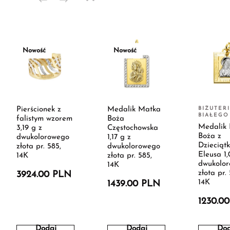
Nowość
Nowość
Pierścionek z
Medalik Matka
BIŻUTERI
BIAŁEGO
falistym wzorem
Boża
Medalik
3,19 g z
Częstochowska
Boża z
dwukolorowego
1,17 g z
Dzieciąt
złota pr. 585,
dwukolorowego
Eleusa 1,
14K
złota pr. 585,
dwukolo
14K
złota pr.
3924.00 PLN
14K
1439.00 PLN
1230.0
Dodaj
Dodaj
Dod