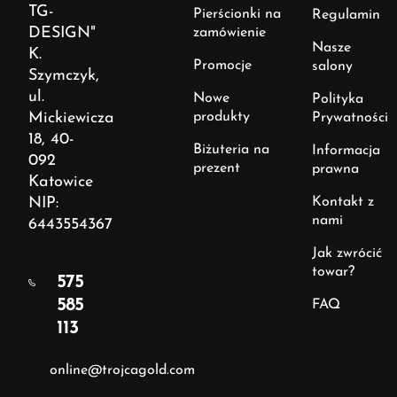
TG-
Pierścionki na
Regulamin
DESIGN"
zamówienie
Nasze
K.
Promocje
salony
Szymczyk,
ul.
Nowe
Polityka
Mickiewicza
produkty
Prywatności
18, 40-
Biżuteria na
Informacja
092
prezent
prawna
Katowice
NIP:
Kontakt z
nami
6443554367
Jak zwrócić
towar?
575
585
FAQ
113
online@trojcagold.com