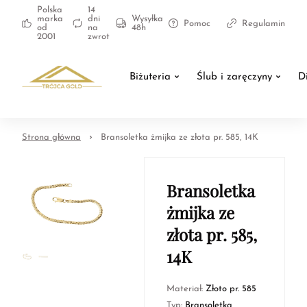
Polska
14
marka
dni
Wysyłka
Pomoc
Regulamin
od
na
48h
2001
zwrot
Biżuteria
Ślub i zaręczyny
D
Strona główna
Bransoletka żmijka ze złota pr. 585, 14K
Bransoletka
żmijka ze
złota pr. 585,
14K
Materiał:
Złoto pr. 585
Typ:
Bransoletka