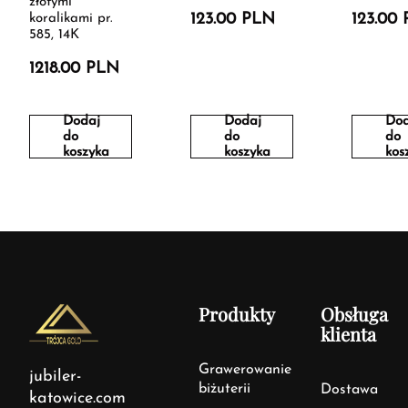
złotymi
123.00 PLN
123.00
koralikami pr.
585, 14K
1218.00 PLN
Dodaj
Dodaj
Dod
do
do
do
koszyka
koszyka
kos
Produkty
Obsługa
klienta
Grawerowanie
jubiler-
biżuterii
Dostawa
katowice.com