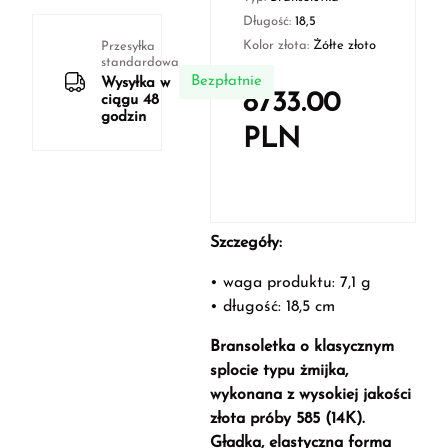
Długość:
18,5
Kolor złota:
Żółte złoto
Przesyłka
standardowa
Bezpłatnie
Wysyłka w
8733.00
ciągu 48
godzin
PLN
Szczegóły:
• waga produktu: 7,1 g
• długość: 18,5 cm
Bransoletka o klasycznym
splocie typu żmijka,
wykonana z wysokiej jakości
złota próby 585 (14K).
Gładka, elastyczna forma