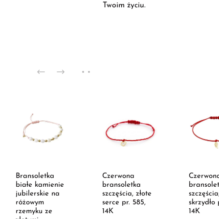
Twoim życiu.
Bransoletka
Czerwona
Czerwon
białe kamienie
bransoletka
bransole
jubilerskie na
szczęścia, złote
szczęścia
różowym
serce pr. 585,
skrzydło 
rzemyku ze
14K
14K