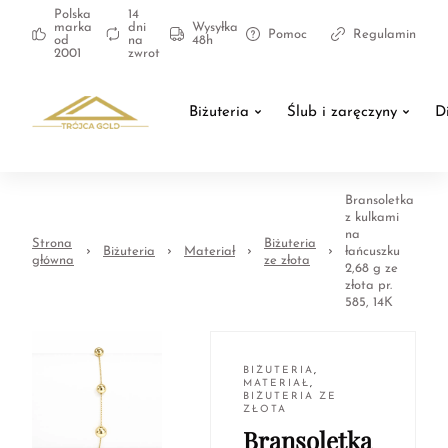
Polska
14
marka
dni
Wysyłka
Pomoc
Regulamin
od
na
48h
2001
zwrot
Biżuteria
Ślub i zaręczyny
D
Bransoletka
z kulkami
na
Strona
Biżuteria
Biżuteria
Materiał
łańcuszku
główna
ze złota
2,68 g ze
złota pr.
585, 14K
BIŻUTERIA
,
MATERIAŁ
,
BIŻUTERIA ZE
ZŁOTA
Bransoletka