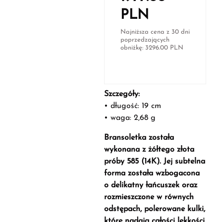
PLN
Najniższa cena z 30 dni
poprzedzających
obniżkę:
3296.00
PLN
Szczegóły:
• długość: 19 cm
• waga: 2,68 g
Bransoletka została
wykonana z żółtego złota
próby 585 (14K). Jej subtelna
forma została wzbogacona
o delikatny łańcuszek oraz
rozmieszczone w równych
odstępach, polerowane kulki,
które nadają całości lekkości