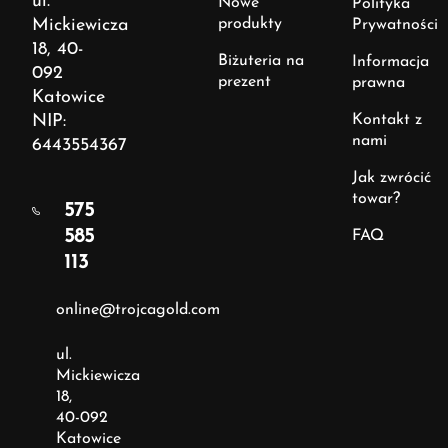
ul.
Nowe
Polityka
Mickiewicza
produkty
Prywatności
18, 40-
Biżuteria na
Informacja
092
prezent
prawna
Katowice
NIP:
Kontakt z
nami
6443554367
Jak zwrócić
towar?
575
585
FAQ
113
online@trojcagold.com
ul.
Mickiewicza
18,
40-092
Katowice