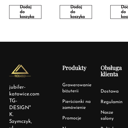
Dodaj
Dodaj
Dod
do
do
do
koszyka
koszyka
kos
Produkty
Obsługa
klienta
Grawerowanie
jubiler-
biżuterii
Dostawa
katowice.com
TG-
Pierścionki na
Regulamin
DESIGN"
zamówienie
Nasze
K.
Promocje
salony
Szymczyk,