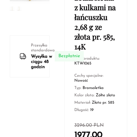
z kulkami na
łańcuszku
2,68 g ze
złota pr. 585,
14K
Przesyłka
standardowa
Bezpłatnie
Wysyłka w
Kod produktu:
ciągu 48
KTW1065
godzin
Cechy specjalne:
Nowość
Typ:
Bransoletka
Kolor złota:
Żółte złoto
Materiał:
Złoto pr. 585
Długość:
19
3296.00
PLN
1977.00