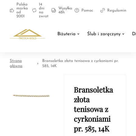
Polska
14
marka
dni
Wysyłka
Pomoc
Regulamin
od
na
48h
2001
zwrot
Biżuteria
Ślub i zaręczyny
D
Strona
Bransoletka złota tenisowa z cyrkoniami pr.
główna
585, 14K
Bransoletka
złota
tenisowa z
cyrkoniami
pr. 585, 14K