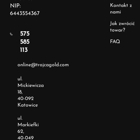
NIP:
Kontakt z
nami
6443554367
Jak zwrócić
towar?
575
585
FAQ
113
online@trojcagold.com
ul.
Mickiewicza
18,
40-092
Katowice
ul.
Markiefki
62,
40-049