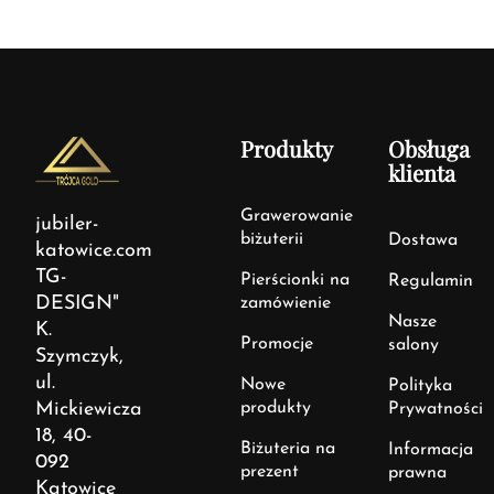
Produkty
Obsługa
klienta
Grawerowanie
jubiler-
biżuterii
Dostawa
katowice.com
TG-
Pierścionki na
Regulamin
DESIGN"
zamówienie
Nasze
K.
Promocje
salony
Szymczyk,
ul.
Nowe
Polityka
Mickiewicza
produkty
Prywatności
18, 40-
Biżuteria na
Informacja
092
prezent
prawna
Katowice