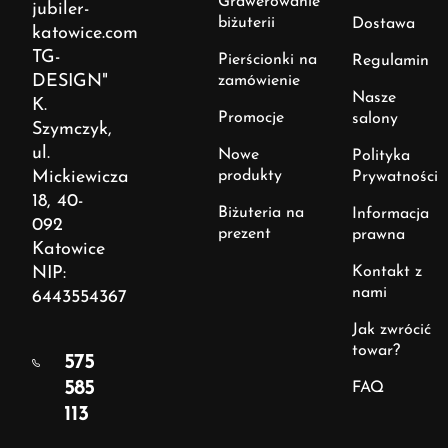
Grawerowanie
jubiler-
biżuterii
Dostawa
katowice.com
TG-
Pierścionki na
Regulamin
DESIGN"
zamówienie
Nasze
K.
Promocje
salony
Szymczyk,
ul.
Nowe
Polityka
Mickiewicza
produkty
Prywatności
18, 40-
Biżuteria na
Informacja
092
prezent
prawna
Katowice
NIP:
Kontakt z
nami
6443554367
Jak zwrócić
towar?
575
585
FAQ
113