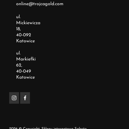
online@trojcagold.com
ul.
Mickiewicza
18,
40-092
Katowice
ul.
Markiefki
62,
40-049
Katowice
2026 © Copyright.
Sklepy internetowe Selesto