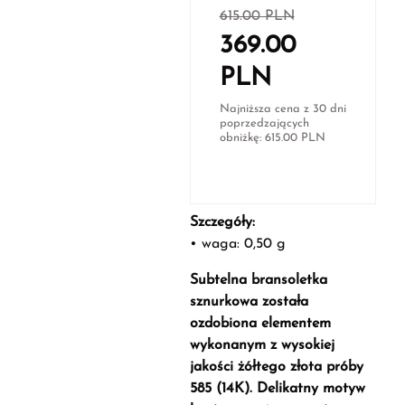
615.00
PLN
369.00
PLN
Najniższa cena z 30 dni
poprzedzających
obniżkę:
615.00
PLN
Szczegóły:
• waga: 0,50 g
Subtelna bransoletka
sznurkowa została
ozdobiona elementem
wykonanym z wysokiej
jakości żółtego złota próby
585 (14K). Delikatny motyw