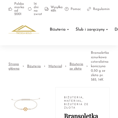
Polska
14
marka
dni
Wysyłka
Pomoc
Regulamin
od
na
48h
2001
zwrot
Biżuteria
Ślub i zaręczyny
D
Bransoletka
sznurkowa
czterolistna
Strona
Biżuteria
Biżuteria
Materiał
koniczyna
główna
ze złota
0,50 g ze
złota pr.
585, 14K
BIŻUTERIA
,
MATERIAŁ
,
BIŻUTERIA ZE
ZŁOTA
Bransoletka