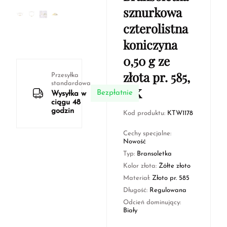
sznurkowa
czterolistna
koniczyna
0,50 g ze
złota pr. 585,
Przesyłka
standardowa
14K
Bezpłatnie
Wysyłka w
ciągu 48
godzin
Kod produktu:
KTW1178
Cechy specjalne:
Nowość
Typ:
Bransoletka
Kolor złota:
Żółte złoto
Materiał:
Złoto pr. 585
Długość:
Regulowana
Odcień dominujący:
Biały