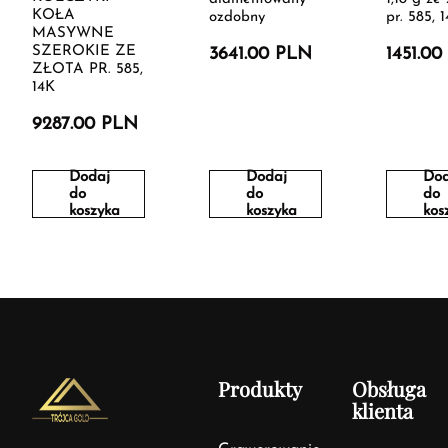
KOŁA
ozdobny
pr. 585, 
MASYWNE
SZEROKIE ZE
3641.00 PLN
1451.0
ZŁOTA PR. 585,
14K
9287.00 PLN
Dodaj
Dodaj
Dod
do
do
do
koszyka
koszyka
kos
Produkty
Obsługa
klienta