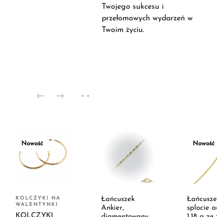
Twojego sukcesu i
przełomowych wydarzeń w
Twoim życiu.
Nowość
Nowość
KOLCZYKI NA
Łańcuszek
Łańcusze
WALENTYNKI
Ankier,
splocie a
KOLCZYKI
diamentowany
1,18 g ze 