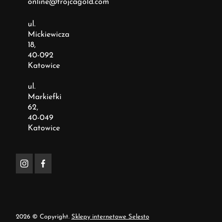
online@trojcagold.com
ul.
Mickiewicza
18,
40-092
Katowice
ul.
Markiefki
62,
40-049
Katowice
2026 © Copyright.
Sklepy internetowe Selesto