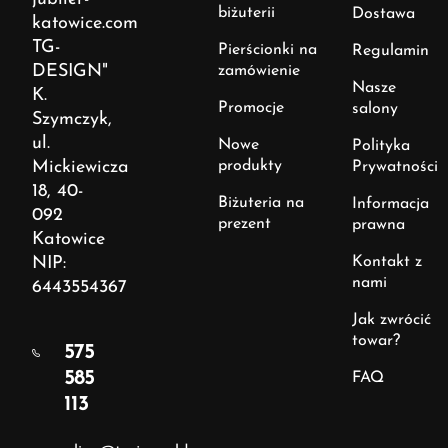
biżuterii
Dostawa
katowice.com
TG-
Pierścionki na
Regulamin
DESIGN"
zamówienie
Nasze
K.
Promocje
salony
Szymczyk,
ul.
Nowe
Polityka
Mickiewicza
produkty
Prywatności
18, 40-
Biżuteria na
Informacja
092
prezent
prawna
Katowice
NIP:
Kontakt z
nami
6443554367
Jak zwrócić
towar?
575
585
FAQ
113