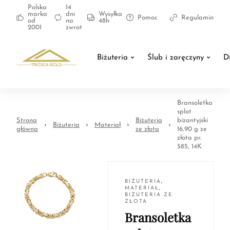
Polska
14
marka
dni
Wysyłka
Pomoc
Regulamin
od
na
48h
2001
zwrot
Biżuteria
Ślub i zaręczyny
D
Bransoletka
splot
Strona
Biżuteria
bizantyjski
Biżuteria
Materiał
główna
ze złota
16,90 g ze
złota pr.
585, 14K
BIŻUTERIA
,
MATERIAŁ
,
BIŻUTERIA ZE
ZŁOTA
Bransoletka