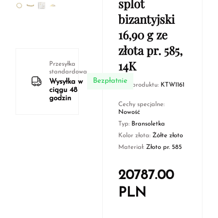
splot
bizantyjski
16,90 g ze
złota pr. 585,
14K
Przesyłka
standardowa
Bezpłatnie
Wysyłka w
Kod produktu:
KTW1161
ciągu 48
godzin
Cechy specjalne:
Nowość
Typ:
Bransoletka
Kolor złota:
Żółte złoto
Materiał:
Złoto pr. 585
20787.00
PLN