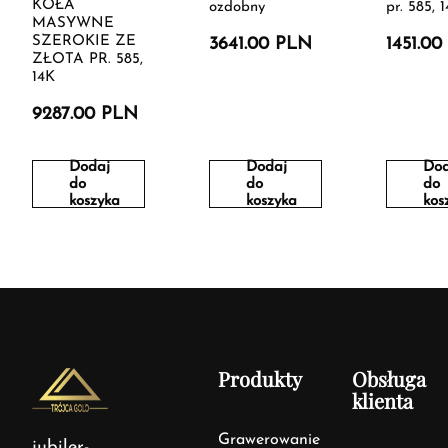
KOŁA
ozdobny
pr. 585, 
MASYWNE
SZEROKIE ZE
3641.00 PLN
1451.0
ZŁOTA PR. 585,
14K
9287.00 PLN
Dodaj
Dodaj
Dod
do
do
do
koszyka
koszyka
kos
Produkty
Obsługa
klienta
Grawerowanie
jubiler-