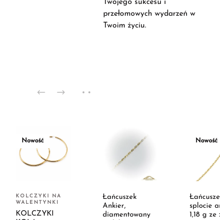
Twojego sukcesu i
przełomowych wydarzeń w
Twoim życiu.
Nowość
Nowość
KOLCZYKI NA
Łańcuszek
Łańcusze
WALENTYNKI
Ankier,
splocie a
KOLCZYKI
diamentowany
1,18 g ze 