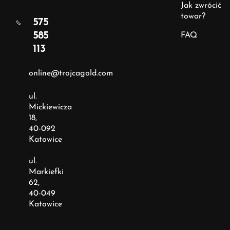
Jak zwrócić
towar?
575
585
FAQ
113
online@trojcagold.com
ul.
Mickiewicza
18,
40-092
Katowice
ul.
Markiefki
62,
40-049
Katowice