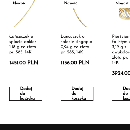
Nowość
Nowość
Nowość
Łańcuszek o
Łańcuszek o
Pierścion
splocie ankier
splocie singapur
falistym
1,18 g ze złota
0,94 g ze złota
3,19 g z
pr. 585, 14K
pr. 585, 14K
dwukolo
złota pr.
1451.00 PLN
1156.00 PLN
14K
3924.0
Dodaj
Dodaj
Dod
do
do
do
koszyka
koszyka
kos