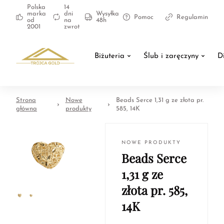
Polska
14
marka
dni
Wysyłka
Pomoc
Regulamin
od
na
48h
2001
zwrot
Biżuteria
Ślub i zaręczyny
D
Strona
Nowe
Beads Serce 1,31 g ze złota pr.
główna
produkty
585, 14K
NOWE PRODUKTY
Beads Serce
1,31 g ze
złota pr. 585,
14K