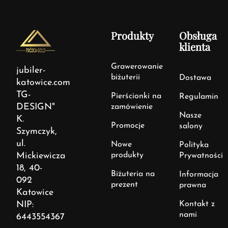
Produkty
Obsługa
klienta
Grawerowanie
jubiler-
biżuterii
Dostawa
katowice.com
TG-
Pierścionki na
Regulamin
DESIGN"
zamówienie
Nasze
K.
Promocje
salony
Szymczyk,
ul.
Nowe
Polityka
Mickiewicza
produkty
Prywatności
18, 40-
Biżuteria na
Informacja
092
prezent
prawna
Katowice
NIP:
Kontakt z
nami
6443554367