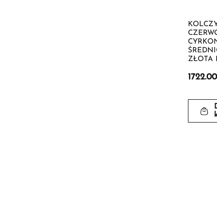
KOLCZY
CZERW
CYRKON
ŚREDNIC
ZŁOTA P
1722.0