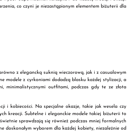
arzenia, co czyni je niezastąpionym elementem biżuterii dla
 zarówno z elegancką suknią wieczorową, jak i z casualowym
e modele z cyrkoniami dodadzą blasku każdej stylizacji, a
i, minimalistycznymi outfitami, podczas gdy te ze złota
ji i kobiecości. Na specjalne okazje, takie jak wesela czy
 kreacji. Subtelne i eleganckie modele takiej biżuterii to
y świetnie sprawdzają się również podczas mniej formalnych
 one doskonałym wyborem dla każdej kobiety, niezależnie od