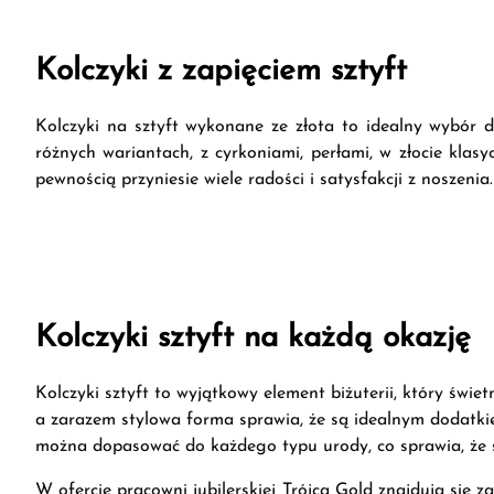
Kolczyki z zapięciem sztyft
Kolczyki na sztyft wykonane ze złota to idealny wybór d
różnych wariantach, z cyrkoniami, perłami, w złocie klasy
pewnością przyniesie wiele radości i satysfakcji z noszenia.
Kolczyki sztyft na każdą okazję
Kolczyki sztyft to wyjątkowy element biżuterii, który świe
a zarazem stylowa forma sprawia, że są idealnym dodatkiem 
można dopasować do każdego typu urody, co sprawia, że 
W ofercie pracowni jubilerskiej Trójca Gold znajdują się 