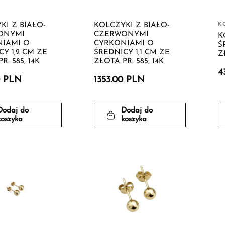
KI Z BIAŁO-
KOLCZYKI Z BIAŁO-
K
ONYMI
CZERWONYMI
K
IAMI O
CYRKONIAMI O
Ś
Y 1,2 CM ZE
ŚREDNICY 1,1 CM ZE
Z
R. 585, 14K
ZŁOTA PR. 585, 14K
4
0 PLN
1353.00 PLN
Dodaj do
Dodaj do
koszyka
koszyka