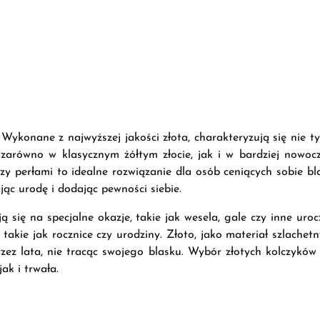
i. Wykonane z najwyższej jakości złota, charakteryzują się nie
 zarówno w klasycznym żółtym złocie, jak i w bardziej nowo
y perłami to idealne rozwiązanie dla osób ceniących sobie bla
jąc urodę i dodając pewności siebie.
 się na specjalne okazje, takie jak wesela, gale czy inne urocz
akie jak rocznice czy urodziny. Złoto, jako materiał szlachetn
ez lata, nie tracąc swojego blasku. Wybór złotych kolczyków z 
ak i trwała.