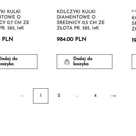
KI KULKI
KOLCZYKI KULKI
K
NTOWE O
DIAMENTOWE O
K
CY 0,7 CM ZE
ŚREDNICY 0,5 CM ZE
Ś
R. 585, 14K
ZŁOTA PR. 585, 14K
Z
0 PLN
984.00 PLN
1
Dodaj do
Dodaj do
koszyka
koszyka
1
2
...
4