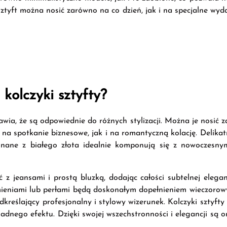
sztyft można nosić zarówno na co dzień, jak i na specjalne wyd
 kolczyki sztyfty?
prawia, że są odpowiednie do różnych stylizacji. Można je nosić
a spotkanie biznesowe, jak i na romantyczną kolację. Delikatn
onane z białego złota idealnie komponują się z nowoczesnym
z jeansami i prostą bluzką, dodając całości subtelnej eleganc
ieniami lub perłami będą doskonałym dopełnieniem wieczorowych
kreślający profesjonalny i stylowy wizerunek. Kolczyki sztyft
zesadnego efektu. Dzięki swojej wszechstronności i elegancji są