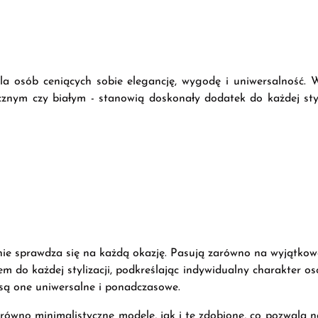
la osób ceniących sobie elegancję, wygodę i uniwersalność. W
cznym czy białym - stanowią doskonały dodatek do każdej styli
tnie sprawdza się na każdą okazję. Pasują zarówno na wyjątkowe
do każdej stylizacji, podkreślając indywidualny charakter osob
są one uniwersalne i ponadczasowe.
zarówno minimalistyczne modele, jak i te zdobione, co pozwala n