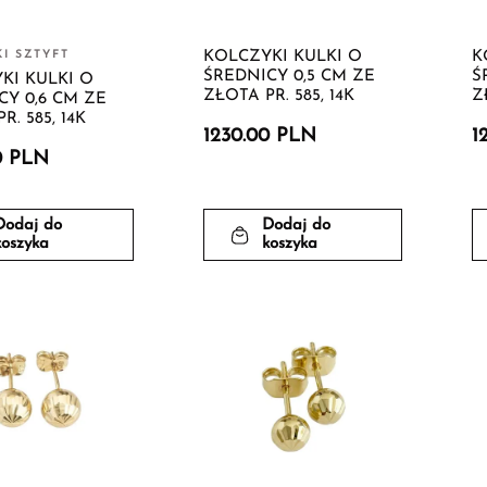
I SZTYFT
KOLCZYKI KULKI O
K
ŚREDNICY 0,5 CM ZE
Ś
KI KULKI O
ZŁOTA PR. 585, 14K
Z
CY 0,6 CM ZE
R. 585, 14K
1230.00 PLN
1
0 PLN
Dodaj do
Dodaj do
koszyka
koszyka