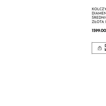
KOLCZY
DIAME
ŚREDNI
ZŁOTA P
1599.0