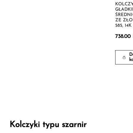
KOLCZY
GŁADKI
ŚREDNIC
ZE ZŁO
585, 14K
738.00
D
k
Kolczyki typu szarnir