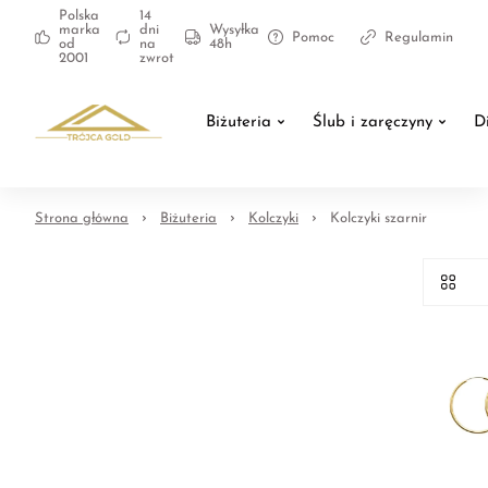
Polska
14
marka
dni
Wysyłka
Pomoc
Regulamin
od
na
48h
2001
zwrot
Biżuteria
Ślub i zaręczyny
D
Strona główna
Biżuteria
Kolczyki
Kolczyki szarnir