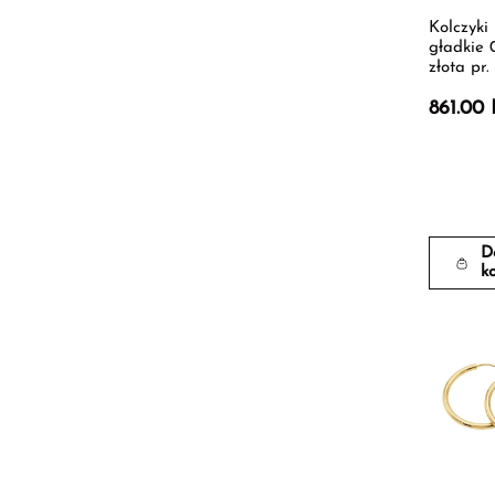
Kolczyki
gładkie 
złota pr.
861.00
D
k