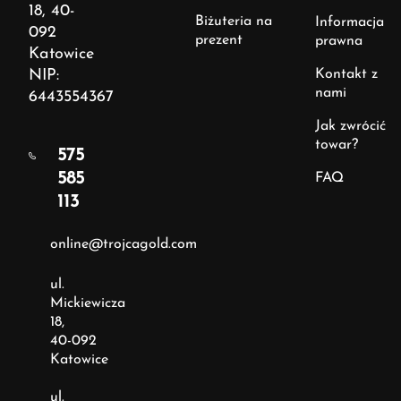
18, 40-
Biżuteria na
Informacja
092
prezent
prawna
Katowice
NIP:
Kontakt z
nami
6443554367
Jak zwrócić
towar?
575
585
FAQ
113
online@trojcagold.com
ul.
Mickiewicza
18,
40-092
Katowice
ul.