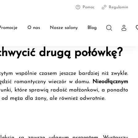
Pomoc
Regulamin
Promocje
O nas
Nasze salony
Blog
achwycić drugą połówkę?
ytym wspólnie czasem jeszcze bardziej niż zwykle.
spędzić romantyczny wieczór w domu.
Nieodłącznym
runki, które sprawią radość małżonkowi, a ponadto
 od męża dla żony, ale również odwrotnie.
olekcję, są zawsze udanym prezentem. Wystarczy