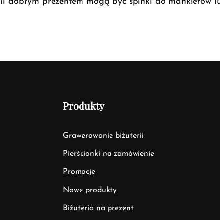
erii dobrym prezentem mogą być spinki do mankietów l
Produkty
Grawerowanie biżuterii
Pierścionki na zamówienie
Promocje
Nowe produkty
Biżuteria na prezent