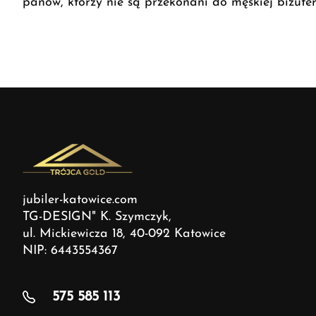
panów, którzy nie są przekonani do męskiej biżut
jubiler-katowice.com
TG-DESIGN" K. Szymczyk,
ul. Mickiewicza 18, 40-092 Katowice
NIP: 6443554367
575 585 113