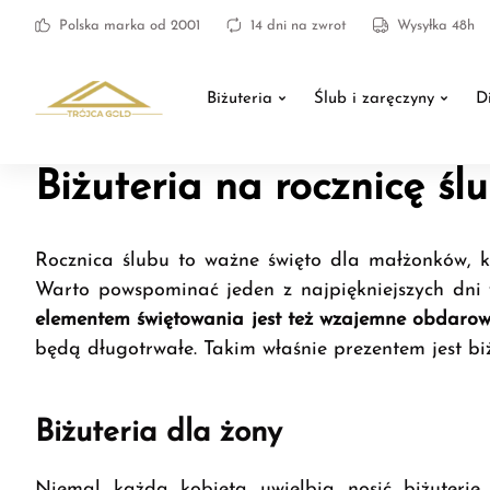
Polska marka od 2001
14 dni na zwrot
Wysyłka 48h
Biżuteria
Ślub i zaręczyny
D
Biżuteria na rocznicę ś
Rocznica ślubu to ważne święto dla małżonków, kt
Warto powspominać jeden z najpiękniejszych dni 
elementem świętowania jest też wzajemne obdarowa
będą długotrwałe. Takim właśnie prezentem jest bi
Biżuteria dla żony
Niemal każda kobieta uwielbia nosić biżuterię