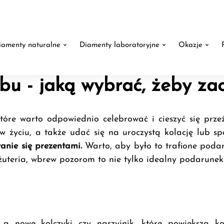
iamenty naturalne
Diamenty laboratoryjne
Okazje
lubu - jaką wybrać, żeby z
óre warto odpowiednio celebrować i cieszyć się przeż
w życiu, a także udać się na uroczystą kolację lub 
nie się prezentami.
Warto, aby było to trafione poda
żuteria, wbrew pozorom to nie tylko idealny podarunek
, a nowe kolczyki czy naszyjnik, które powiększą k