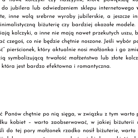
ę do jubilera lub odwiedzeniem sklepu internetowego
e, inne wolą srebrne wyroby jubilerskie, a jeszcze 
minimalistyczną biżuterię czy bardziej okazałe modele
iają kolczyki, a inne nie mają nawet przekutych uszu, bo
 czegoś, co nie będzie chętnie noszone. Jeśli wybór p
ć” pierścionek, który aktualnie nosi małżonka i go zm
ią symbolizującą trwałość małżeństwa lub złote kolcz
 która jest bardzo efektowna i romantyczna.
ść Panów chętnie po nią sięga, w związku z tym warto 
u kobiet – warto zaobserwować, w jakiej biżuterii 
i do tej pory małżonek rzadko nosił biżuterie, warto 